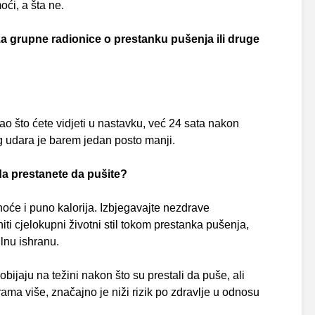
ći, a šta ne.
 za grupne radionice o prestanku pušenja ili druge
ao što ćete vidjeti u nastavku, već 24 sata nakon
og udara je barem jedan posto manji.
ada prestanete da pušite?
oće i puno kalorija. Izbjegavajte nezdrave
ti cjelokupni životni stil tokom prestanka pušenja,
ilnu ishranu.
ijaju na težini nakon što su prestali da puše, ali
rama više, značajno je niži rizik po zdravlje u odnosu