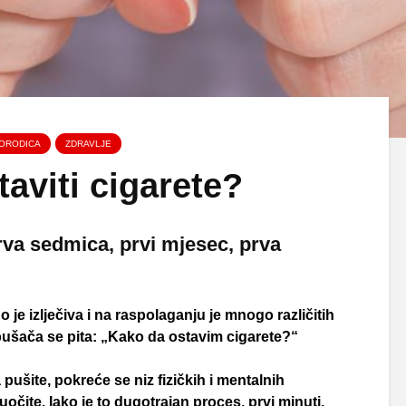
ORODICA
ZDRAVLJE
aviti cigarete?
rva sedmica, prvi mjesec, prva
 je izlječiva i na raspolaganju je mnogo različitih
 pušača se pita: „Kako da ostavim cigarete?“
pušite, pokreće se niz fizičkih i mentalnih
očite. Iako je to dugotrajan proces, prvi minuti,