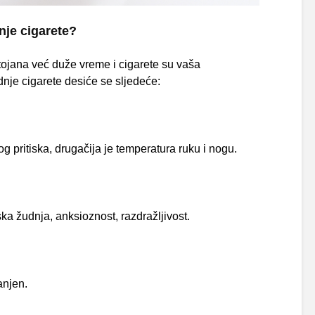
nje cigarete?
ojana već duže vreme i cigarete su vaša
nje cigarete desiće se sljedeće:
og pritiska, drugačija je temperatura ruku i nogu.
ska žudnja, anksioznost, razdražljivost.
anjen.