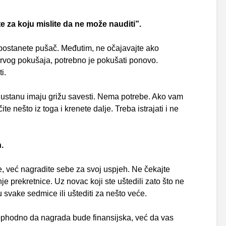
e za koju mislite da ne može nauditi”.
postanete pušač. Međutim, ne očajavajte ako
 prvog pokušaja, potrebno je pokušati ponovo.
i.
odustanu imaju grižu savesti. Nema potrebe. Ako vam
te nešto iz toga i krenete dalje. Treba istrajati i ne
.
, već nagradite sebe za svoj uspjeh. Ne čekajte
je prekretnice. Uz novac koji ste uštedili zato što ne
u svake sedmice ili uštediti za nešto veće.
eophodno da nagrada bude finansijska, već da vas