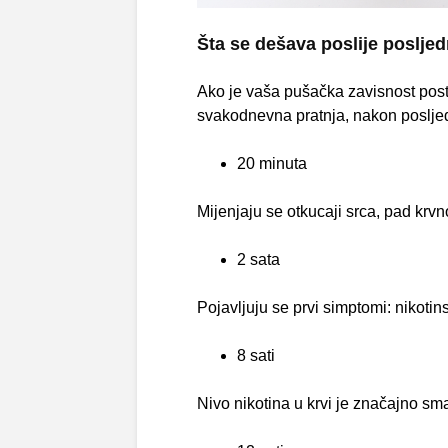
Šta se dešava poslije posljed
Ako je vaša pušačka zavisnost post
svakodnevna pratnja, nakon posljed
20 minuta
Mijenjaju se otkucaji srca, pad krvn
2 sata
Pojavljuju se prvi simptomi: nikotin
8 sati
Nivo nikotina u krvi je značajno sm