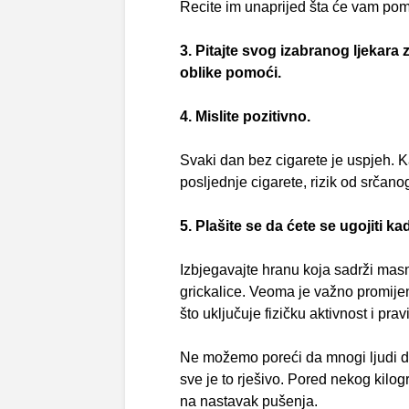
Recite im unaprijed šta će vam pomo
3. Pitajte svog izabranog ljekara
oblike pomoći.
4. Mislite pozitivno.
Svaki dan bez cigarete je uspjeh. K
posljednje cigarete, rizik od srčan
5. Plašite se da ćete se ugojiti k
Izbjegavajte hranu koja sadrži masn
grickalice. Veoma je važno promijeni
što uključuje fizičku aktivnost i prav
Ne možemo poreći da mnogi ljudi dob
sve je to rješivo. Pored nekog kilog
na nastavak pušenja.