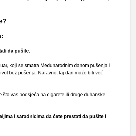
e?
a:
ati da pušite.
anuar, koji se smatra Međunarodnim danom pušenja i
 život bez pušenja. Naravno, taj dan može biti već
e što vas podsjeća na cigarete ili druge duhanske
teljima i saradnicima da ćete prestati da pušite i