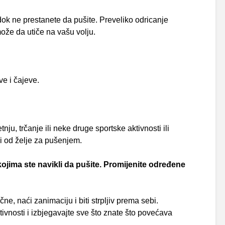
dok ne prestanete da pušite. Preveliko odricanje
ože da utiče na vašu volju.
e i čajeve.
nju, trčanje ili neke druge sportske aktivnosti ili
sli od želje za pušenjem.
 kojima ste navikli da pušite. Promijenite određene
e, naći zanimaciju i biti strpljiv prema sebi.
ivnosti i izbjegavajte sve što znate što povećava