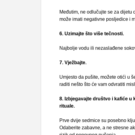
Međutim, ne odlučujte se za dijetu 
može imati negativne posljedice i m
6. Uzimajte što više tečnosti.
Najbolje vodu ili nezaslađene sokov
7. Vježbajte.
Umjesto da pušite, možete otići u šet
raditi nešto što će vam odvratiti mi
8. Izbjegavajte društvo i kafiće u
rituale.
Prve dvije sedmice su posebno ključn
Odaberite zabavne, a ne stresne akt
rizik od ponovnog pušenja.