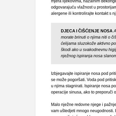
mjera lijekovima, nazalnim dekonge
odgovarajuću vlažnost u prostorijam
alergene ili kontrolirajte kontakt s 
DJECA I ČIŠĆENJE NOSA
A
morate brinuti o njima niti o či
ćelijama sluzokože aktivno pot
škodi ako u svakodnevnu higi
nježnog ispiranja nosa slano
Izbjegavajte ispiranje nosa pod prit
se može pogoršati. Voda pod pritisk
u njima stagnirati. Ispiranje nosa 
operacije sinusa, ako to preporuči o
Malo nježne redovne njege i pažnje
vam uštedjeti mnogo neugodnosti. I