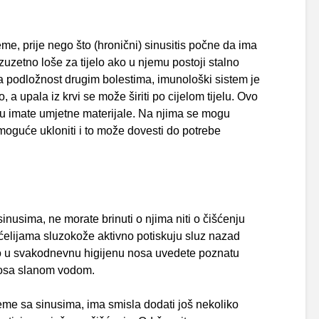
eme, prije nego što (hronični) sinusitis počne da ima
izuzetno loše za tijelo ako u njemu postoji stalno
 podložnost drugim bolestima, imunološki sistem je
, a upala iz krvi se može širiti po cijelom tijelu. Ovo
u imate umjetne materijale. Na njima se mogu
emoguće ukloniti i to može dovesti do potrebe
usima, ne morate brinuti o njima niti o čišćenju
a ćelijama sluzokože aktivno potiskuju sluz nazad
ko u svakodnevnu higijenu nosa uvedete poznatu
 nosa slanom vodom.
eme sa sinusima, ima smisla dodati još nekoliko