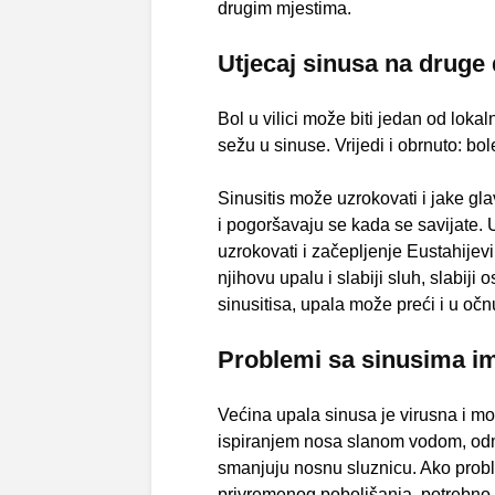
drugim mjestima.
Utjecaj sinusa na druge d
Bol u vilici može biti jedan od lok
sežu u sinuse. Vrijedi i obrnuto: bo
Sinusitis može uzrokovati i jake gla
i pogoršavaju se kada se savijate. 
uzrokovati i začepljenje Eustahijevi
njihovu upalu i slabiji sluh, slabiji
sinusitisa, upala može preći i u očn
Problemi sa sinusima imaj
Većina upala sinusa je virusna i mo
ispiranjem nosa slanom vodom, odmo
smanjuju nosnu sluznicu. Ako probl
privremenog poboljšanja, potrebno je