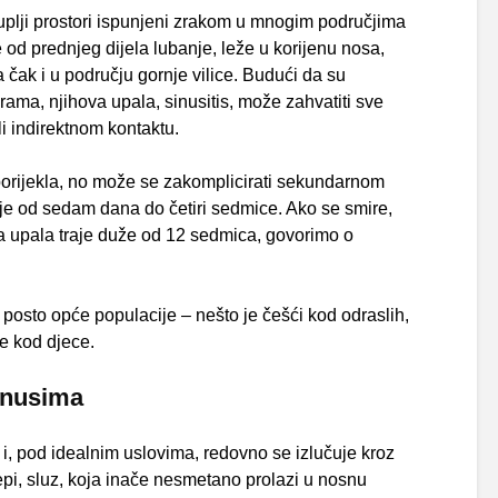
šuplji prostori ispunjeni zrakom u mnogim područjima
ve od prednjeg dijela lubanje, leže u korijenu nosa,
pa čak i u području gornje vilice. Budući da su
ama, njihova upala, sinusitis, može zahvatiti sve
li indirektnom kontaktu.
 porijekla, no može se zakomplicirati sekundarnom
e od sedam dana do četiri sedmice. Ako se smire,
da upala traje duže od 12 sedmica, govorimo o
 posto opće populacije – nešto je češći kod odraslih,
e kod djece.
inusima
 i, pod idealnim uslovima, redovno se izlučuje kroz
pi, sluz, koja inače nesmetano prolazi u nosnu