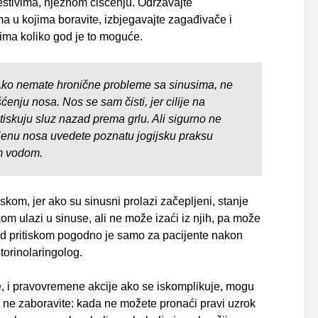
stivima, nježnom čišćenju. Održavajte
a u kojima boravite, izbjegavajte zagađivače i
njima koliko god je to moguće.
ko nemate hronične probleme sa sinusima, ne
šćenju nosa. Nos se sam čisti, jer cilije na
iskuju sluz nazad prema grlu. Ali sigurno ne
jenu nosa uvedete poznatu jogijsku praksu
m vodom.
iskom, jer ako su sinusni prolazi začepljeni, stanje
om ulazi u sinuse, ali ne može izaći iz njih, pa može
pod pritiskom pogodno je samo za pacijente nakon
torinolaringolog.
, i pravovremene akcije ako se iskomplikuje, mogu
 ne zaboravite: kada ne možete pronaći pravi uzrok