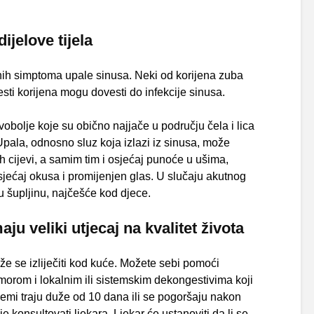
ijelove tijela
alnih simptoma upale sinusa. Neki od korijena zuba
lesti korijena mogu dovesti do infekcije sinusa.
vobolje koje su obično najjače u području čela i lica
Upala, odnosno sluz koja izlazi iz sinusa, može
h cijevi, a samim tim i osjećaj punoće u ušima,
 osjećaj okusa i promijenjen glas. U slučaju akutnog
u šupljinu, najčešće kod djece.
u veliki utjecaj na kvalitet života
že se izliječiti kod kuće. Možete sebi pomoći
rom i lokalnim ili sistemskim dekongestivima koji
emi traju duže od 10 dana ili se pogoršaju nakon
 konsultovati ljekara. Ljekar će ustanoviti da li se