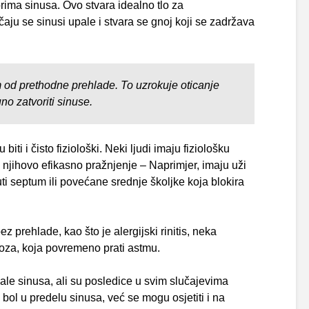
orima sinusa. Ovo stvara idealno tlo za
aju se sinusi upale i stvara se gnoj koji se zadržava
 od prethodne prehlade. To uzrokuje oticanje
no zatvoriti sinuse.
iti i čisto fiziološki. Neki ljudi imaju fiziološku
njihovo efikasno pražnjenje – Naprimjer, imaju uži
ti septum ili povećane srednje školjke koja blokira
bez prehlade, kao što je alergijski rinitis, neka
poza, koja povremeno prati astmu.
ale sinusa, ali su posledice u svim slučajevima
 bol u predelu sinusa, već se mogu osjetiti i na