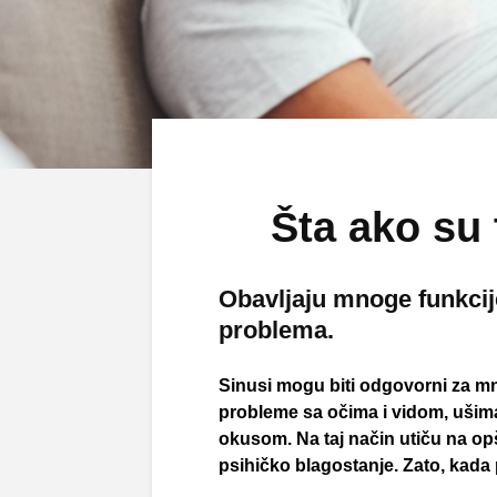
Šta ako su 
Obavljaju mnoge funkcije
problema.
Sinusi mogu biti odgovorni za mn
probleme sa očima i vidom, ušima 
okusom. Na taj način utiču na opš
psihičko blagostanje. Zato, kada