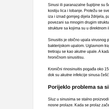
Sinusi ili paranazalne šupljine su 
kostiju lica i lobanje. Protežu se s
iza i iznad gornjeg dijela ždrijela, 
povezani sa mnogim drugim struktur
strukture sa kojima su u direktnom i
Sinusitis je obično upala virusnog
bakterijskom upalom. Uglavnom traj
tretiraju se kao akutne upale. A ka
hroničnom sinusitisu.
Kronični rinosinuitis pogađa oko 15
dok su akutne infekcije sinusa češć
Porijeklo problema sa s
Sluz u sinusima se stalno proizvodi
nosne prolaze. Kada se prolaz zače