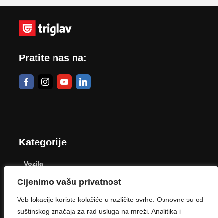
Pratite nas na:
Kategorije
Vozila
Cijenimo vašu privatnost
Dom
Veb lokacije koriste kolačiće u različite svrhe. Osnovne su od
Poljoprivreda
suštinskog značaja za rad usluga na mreži. Analitika i