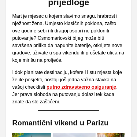
prijedloge
Mart je mjesec u kojem slavimo snagu, hrabrost i
nježnost žena. Umjesto klasičnih poklona, zašto
ove godine sebi (ili dragoj osobi) ne pokloniti
putovanje? Osmomartovski bijeg može biti
savršena prilika da napunite baterije, otkrijete nove
gradove, uživate u spa vikendu ili prošetate ulicama
koje mirišu na proljeće.
I dok planirate destinaciju, kofere i listu mjesta koje
želite posjetiti, postoji još jedna važna stavka na
vašoj checklisti
putno zdravstveno osiguranje
.
Jer prava sloboda na putovanju dolazi tek kada
znate da ste zaštićeni.
Romantični vikend u Parizu