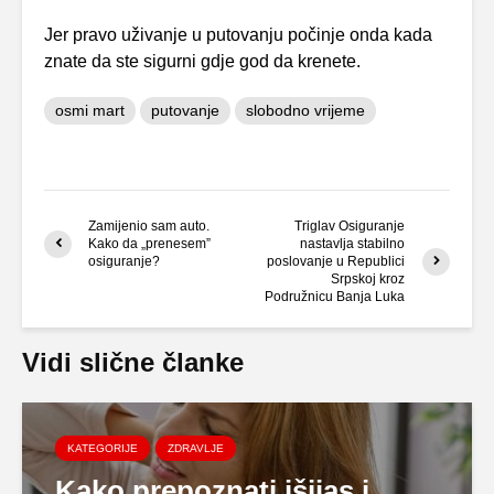
Jer pravo uživanje u putovanju počinje onda kada
znate da ste sigurni gdje god da krenete.
osmi mart
putovanje
slobodno vrijeme
Zamijenio sam auto.
Triglav Osiguranje
Kako da „prenesem”
nastavlja stabilno
osiguranje?
poslovanje u Republici
Srpskoj kroz
Podružnicu Banja Luka
Vidi slične članke
KATEGORIJE
ZDRAVLJE
Kako prepoznati išijas i