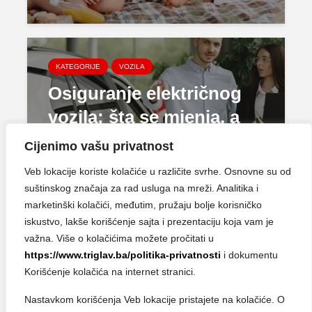
KATEGORIJE
VOZILA
Osiguranje električnog
vozila: šta se mjenja, a
šta ostaje isto
Cijenimo vašu privatnost
Veb lokacije koriste kolačiće u različite svrhe. Osnovne su od
suštinskog značaja za rad usluga na mreži. Analitika i
marketinški kolačići, međutim, pružaju bolje korisničko
iskustvo, lakše korišćenje sajta i prezentaciju koja vam je
važna. Više o kolačićima možete pročitati u
https://www.triglav.ba/politika-privatnosti
i dokumentu
Korišćenje kolačića na internet stranici.
KATEGORIJE
TRIGLAV
Nastavkom korišćenja Veb lokacije pristajete na kolačiće. O