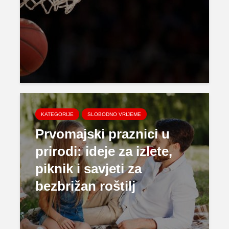
KATEGORIJE
SLOBODNO VRIJEME
Prvomajski praznici u
prirodi: ideje za izlete,
piknik i savjeti za
bezbrižan roštilj