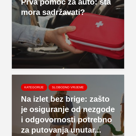
Prva pomoć za auto: šta
mora sadržavati?
KATEGORIJE
SLOBODNO VRIJEME
Na izlet bez brige: zašto
je osiguranje od nezgode
i odgovornosti potrebno
za putovanja unutar...