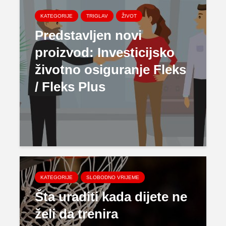
KATEGORIJE
TRIGLAV
ŽIVOT
Predstavljen novi
proizvod: Investicijsko
životno osiguranje Fleks
/ Fleks Plus
KATEGORIJE
SLOBODNO VRIJEME
Šta uraditi kada dijete ne
želi da trenira