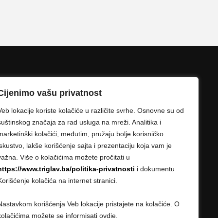
Cijenimo vašu privatnost
Veb lokacije koriste kolačiće u različite svrhe. Osnovne su od
suštinskog značaja za rad usluga na mreži. Analitika i
marketinški kolačići, međutim, pružaju bolje korisničko
iskustvo, lakše korišćenje sajta i prezentaciju koja vam je
važna. Više o kolačićima možete pročitati u
https://www.triglav.ba/politika-privatnosti
i dokumentu
Korišćenje kolačića na internet stranici.
Nastavkom korišćenja Veb lokacije pristajete na kolačiće. O
kolačićima možete se informisati ovdje.