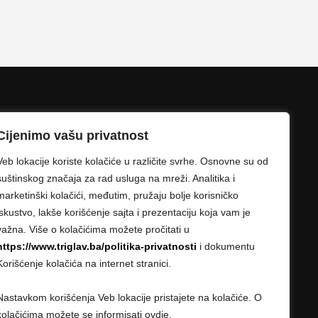
Cijenimo vašu privatnost
Veb lokacije koriste kolačiće u različite svrhe. Osnovne su od
suštinskog značaja za rad usluga na mreži. Analitika i
marketinški kolačići, međutim, pružaju bolje korisničko
iskustvo, lakše korišćenje sajta i prezentaciju koja vam je
važna. Više o kolačićima možete pročitati u
https://www.triglav.ba/politika-privatnosti
i dokumentu
Korišćenje kolačića na internet stranici.
Nastavkom korišćenja Veb lokacije pristajete na kolačiće. O
kolačićima možete se informisati ovdje.