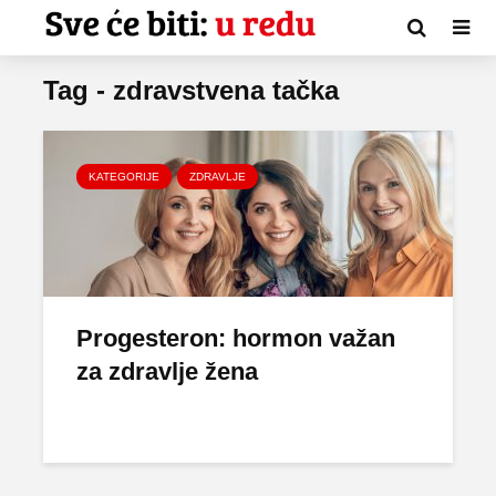
Tag - zdravstvena tačka
KATEGORIJE
ZDRAVLJE
Progesteron: hormon važan
za zdravlje žena