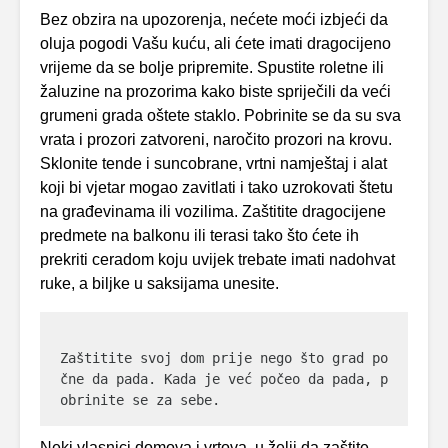
Bez obzira na upozorenja, nećete moći izbjeći da
oluja pogodi Vašu kuću, ali ćete imati dragocijeno
vrijeme da se bolje pripremite. Spustite roletne ili
žaluzine na prozorima kako biste spriječili da veći
grumeni grada oštete staklo. Pobrinite se da su sva
vrata i prozori zatvoreni, naročito prozori na krovu.
Sklonite tende i suncobrane, vrtni namještaj i alat
koji bi vjetar mogao zavitlati i tako uzrokovati štetu
na građevinama ili vozilima. Zaštitite dragocijene
predmete na balkonu ili terasi tako što ćete ih
prekriti ceradom koju uvijek trebate imati nadohvat
ruke, a biljke u saksijama unesite.
Zaštitite svoj dom prije nego što grad po
čne da pada. Kada je već počeo da pada, p
obrinite se za sebe.
Neki vlasnici domova i vrtova, u želji da zaštite