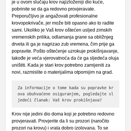
je u ovom slučaju krov najizloženiji dio kuće,
pobrinite se da ga redovno provjeravate.
Preporučljivo je angažovati profesionalne
krovopokrivače, jer može biti opasno ako to radite
sami. Ukoliko je Vaš krov oštećen usljed zimskih
vremenskih prilika, odlamanja grane sa obližnjeg
drveta ili ga je nagrizao zub vremena, čim prije ga
popravite. Pošto oštećenje uzrokuje prokišnjavanje,
takođe je veća vjerovatnoća da će ga sljedeća oluja
uništiti. Kada je stari krov potrebno zamijeniti za
novi, razmislite o materijalima otpornijim na grad.
Za informacije o tome kada su popravke kr
ova obuhvaćene osiguranjem, pogledajte sl
jedeći članak: Vaš krov prokišnjava?
Krov nije jedini dio doma koji je potrebno redovno
provjeravati. Provjerite da li su prozori (naročito
prozori na krovu) i vrata dobro izolovana. To se