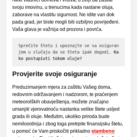
svoju imovinu, u trenucima kada nastane oluja,
zaborave na vlastitu sigurnost. Ne idite van dok
pada grad, jer biste mogli biti ozbiljno povrijeđeni.
Vaša glava je važnija od prozora i povrća.
Sprečite štetu i upoznajte se sa osiguran
jem u slučaju da se šteta ipak dogodi. 
Ka
ko postupiuti tokom oluje?
Provjerite svoje osiguranje
Preduzimanjem mjera za zaštitu Vašeg doma,
redovnim održavanjem i nadzorom, te praćenjem
meteorolških obavještenja, možete značajno
umanjiti vjerovatnoću nastanka velike štete usljed
grada ili oluje. Međutim, ukoliko priroda bude
nemilosrdnija i zbog toga pretrpite finansijsku štetu,
u pomoć će Vam priskočiti prikladno
stambeno