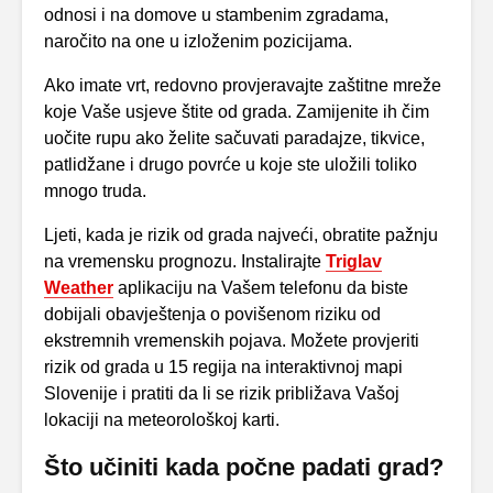
odnosi i na domove u stambenim zgradama,
naročito na one u izloženim pozicijama.
Ako imate vrt, redovno provjeravajte zaštitne mreže
koje Vaše usjeve štite od grada. Zamijenite ih čim
uočite rupu ako želite sačuvati paradajze, tikvice,
patlidžane i drugo povrće u koje ste uložili toliko
mnogo truda.
Ljeti, kada je rizik od grada najveći, obratite pažnju
na vremensku prognozu. Instalirajte
Triglav
Weather
aplikaciju na Vašem telefonu da biste
dobijali obavještenja o povišenom riziku od
ekstremnih vremenskih pojava. Možete provjeriti
rizik od grada u 15 regija na interaktivnoj mapi
Slovenije i pratiti da li se rizik približava Vašoj
lokaciji na meteorološkoj karti.
Što učiniti kada počne padati grad?