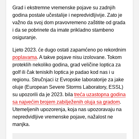
Grad i ekstremne vremenske pojave su zadnjih
godina postale učestalije i nepredvidljivije. Zato je
važno da svoj dom pravovremeno zaštitite od grada
i da se pobrinete da imate prikladno stambeno
osiguranje.
Ljeto 2023. će dugo ostati zapamćeno po rekordnim
poplavama
. A takve pojave nisu izolovane. Tokom
proteklih nekoliko godina, grad veličine loptica za
golf ili čak teniskih loptica je padao kod nas i u
regionu. Stručnjaci iz Evropske laboratorije za jake
oluje (European Severe Storms Laboratory, ESSL)
su upozorili da je 2023. bila
treća uzastopna godina
sa najvećim brojem zabilježenih oluja sa gradom
.
Utemeljenih upozorenja, koja nas upozoravaju na
nepredvidljive vremenske pojave, nažalost ne
manjka.