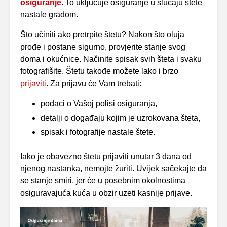
osiguranje
. To uključuje osiguranje u slučaju štete
nastale gradom.
Što učiniti ako pretrpite štetu? Nakon što oluja
prođe i postane sigurno, provjerite stanje svog
doma i okućnice. Načinite spisak svih šteta i svaku
fotografišite. Štetu takođe možete lako i brzo
prijaviti
. Za prijavu će Vam trebati:
podaci o Vašoj polisi osiguranja,
detalji o događaju kojim je uzrokovana šteta,
spisak i fotografije nastale štete.
Iako je obavezno štetu prijaviti unutar 3 dana od
njenog nastanka, nemojte žuriti. Uvijek sačekajte da
se stanje smiri, jer će u posebnim okolnostima
osiguravajuća kuća u obzir uzeti kasnije prijave.