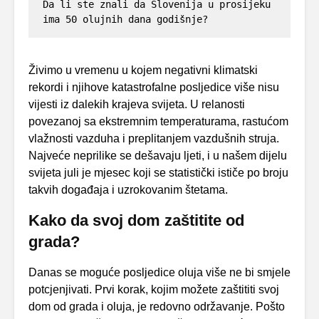
Da li ste znali da Slovenija u prosijeku 
ima 50 olujnih dana godišnje?
Živimo u vremenu u kojem negativni klimatski
rekordi i njihove katastrofalne posljedice više nisu
vijesti iz dalekih krajeva svijeta. U relanosti
povezanoj sa ekstremnim temperaturama, rastućom
vlažnosti vazduha i preplitanjem vazdušnih struja.
Najveće neprilike se dešavaju ljeti, i u našem dijelu
svijeta juli je mjesec koji se statistički ističe po broju
takvih događaja i uzrokovanim štetama.
Kako da svoj dom zaštitite od
grada?
Danas se moguće posljedice oluja više ne bi smjele
potcjenjivati. Prvi korak, kojim možete zaštititi svoj
dom od grada i oluja, je redovno održavanje. Pošto