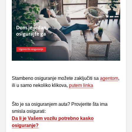
Stambeno osiguranje možete zaključiti sa
agentom
,
ili u samo nekoliko klikova,
putem linka
Što je sa osiguranjem auta? Provjerite šta ima
smisla osigurati:
Da li je Vašem vozilu potrebno kasko
osiguranje?