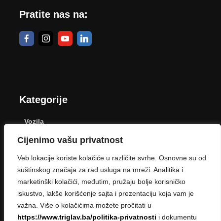
Pratite nas na:
Kategorije
Vozila
Cijenimo vašu privatnost
Dom
Veb lokacije koriste kolačiće u različite svrhe. Osnovne su od
Poljoprivreda
suštinskog značaja za rad usluga na mreži. Analitika i
marketinški kolačići, međutim, pružaju bolje korisničko
Zdravlje
iskustvo, lakše korišćenje sajta i prezentaciju koja vam je
Život
važna. Više o kolačićima možete pročitati u
https://www.triglav.ba/politika-privatnosti
i dokumentu