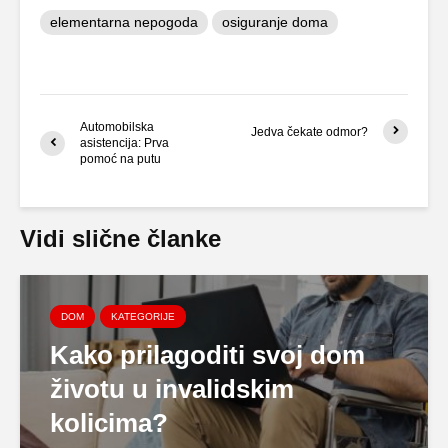
elementarna nepogoda
osiguranje doma
Automobilska
Jedva čekate odmor?
asistencija: Prva
pomoć na putu
Vidi slične članke
DOM
KATEGORIJE
Kako prilagoditi svoj dom
životu u invalidskim
kolicima?