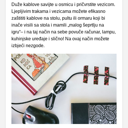
Duže kablove savijte u osmicu i pričvrstite vezicom.
Ljepljivim trakama i vezicama možete efikasno
zaštititi kablove na stolu, pultu ili ormaru koji bi
inače visili sa stola i mamili „malog šeprtlju na
igru“– i na taj način na sebe povuče računar, lampu,
kuhinjske uređaje i slično! Na ovaj način možete
izbjeći nezgode.