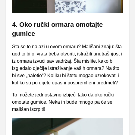
4. Oko ručki ormara omotajte
gumice
Šta se to nalazi u ovom ormaru? Mališani znaju: šta
god to bilo, vrata treba otvoriti, istražiti unutrašnjost i
iz ormara izvući sav sadržaj. Šta mislite, kako bi
izgledalo dječije istraživanje vaših ormara? Na što
bi sve „naletio“? Koliku bi štetu mogao uzrokovati i
koliko su po dijete opasni pospremljeni predmeti?
To možete jednostavno izbjeći tako da oko ručki
omotate gumice. Neka ih bude mnogo pa će se
mališan iscrpiti!