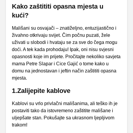
Kako zaštititi opasna mjesta u
kući?
Mališani su osvajači – znatiželjno, entuzijastično i
živahno otkrivaju svijet. Čim počnu puzati, žele
uživati u slobodi i hvataju se za sve do čega mogu
doći. A tek kada prohodaju! Ipak, oni nisu svjesni
opasnosti koje im prijete. Pročitajte nekoliko savjeta
mama Petre Slapar i Cice Gajić o tome kako u
domu na jednostavan i jeftin način zaštititi opasna
mjesta.
1.Zalijepite kablove
Kablovi su vrlo privlačni mališanima, ali teško ih je
postaviti tako da istovremeno zaštitite mališane i
uljepšate stan. Pokušajte sa ukrasnom ljepljivom
trakom!