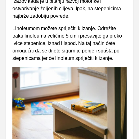
izazov kada je u pitanju razvoj motorike i
ostvarivanje željenih ciljeva. Ipak, na stepenicima
najbrže zadobiju povrede.
Linoleumom možete spriječiti klizanje. Odrežite
traku linoleuma veličine 5 cm i presavijte ga preko
ivice stepenice, iznad i ispod. Na taj način ćete
omogućiti da se dijete sigurnije penje i spušta po
stepenicama jer će linoleum spriječiti klizanje.