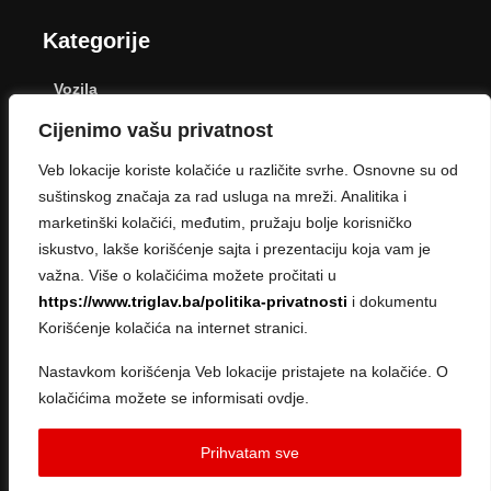
Kategorije
Vozila
Cijenimo vašu privatnost
Dom
Veb lokacije koriste kolačiće u različite svrhe. Osnovne su od
Poljoprivreda
suštinskog značaja za rad usluga na mreži. Analitika i
marketinški kolačići, međutim, pružaju bolje korisničko
Zdravlje
iskustvo, lakše korišćenje sajta i prezentaciju koja vam je
Život
važna. Više o kolačićima možete pročitati u
https://www.triglav.ba/politika-privatnosti
i dokumentu
Slobodno vrijeme
Korišćenje kolačića na internet stranici.
Nastavkom korišćenja Veb lokacije pristajete na kolačiće. O
kolačićima možete se informisati ovdje.
Copyright © 2026 · Created by
Sve ce biti u redu
Prihvatam sve