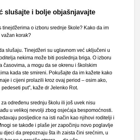
 slušajte i bolje objašnjavajte
 s tinejdžerima o izboru srednje škole? Kako da im
u važan korak?
o da slušaju. Tinejdžeri su uglavnom već uključeni u
roditelja nekima može biti poslednja briga. O izboru
a časovima, a mogu da se okrenu i školskim
njima kada ste smireni. Pokušajte da im kažete kako
naje i cijeni prolazili kroz ovaj period – osim ako,
 pedeseti put”, kaže dr Jelenko Rot.
a za određenu srednju školu ili još uvek nisu
ađu u velikoj nevolji zbog osjećaja bespomoćnosti.
davaju posljedice na isti način kao njihovi roditelji i
nogi se takođe i plaše jer započinju novo poglavlje
 djeci da prepoznaju šta ih zaista čini srećnim, u