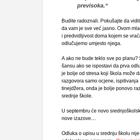
previsoka.”
Budite radoznali. Pokušajte da vidit
da vam je sve već jasno. Ovom mlad
i predvidljivost doma kojem se vraća
odlučujemo umjesto njega.
A ako ne bude teklo sve po planu? S
šansu ako se ispostavi da prva odluk
je bolje od stresa koji škola može d
razgovora samo ocjene, ispitivanja
tinejdžera, onda je bolje ponovo raz
srednje škole.
U septembru će novo srednjoškolsko
nove izazove…
Odluka o upisu u srednju školu nije l