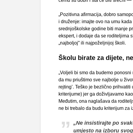
čemu su dobri i šta će biti srećni —
„Pozitivna afirmacija, dobro samopoš
i druženje: imajte ovo na umu kada t
srednjoškolske godine biti manje p
ekspert, i dodaje da se roditeljima s
„najboljoj” ili najpoželjnijoj školi.
Školu birate za dijete, n
„Voljeli bi smo da budemo ponosni n
da mu priuštimo sve najbolje u živo
rejting’. Teško je bezlično prihvatit
kriterijume) jer ga doživljavamo ka
Međutim, ona naglašava da roditelj
ne bi trebalo da budu kriterijum za 
„Ne insistirajte po sva
umjesto na izboru svog 