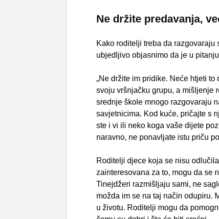
Ne držite predavanja, već
Kako roditelji treba da razgovaraju
ubjedljivo objasnimo da je u pitanj
„Ne držite im pridike. Neće htjeti t
svoju vršnjačku grupu, a mišljenje 
srednje škole mnogo razgovaraju n
savjetnicima. Kod kuće, pričajte s 
ste i vi ili neko koga vaše dijete poz
naravno, ne ponavljate istu priču po
Roditelji djece koja se nisu odlučil
zainteresovana za to, mogu da se n
Tinejdžeri razmišljaju sami, ne sagle
možda im se na taj način odupiru. M
u životu. Roditelji mogu da pomognu