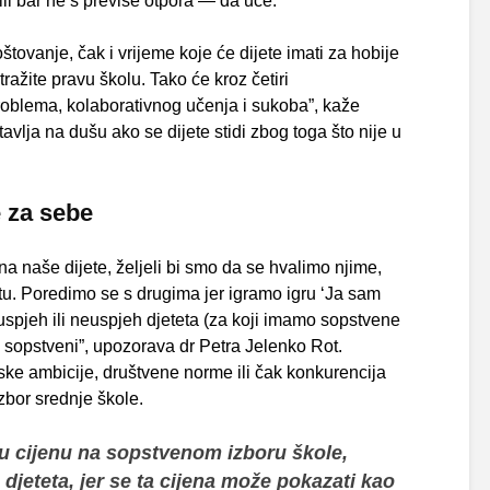
 ili bar ne s previše otpora — da uče.
tovanje, čak i vrijeme koje će dijete imati za hobije
ražite pravu školu. Tako će kroz četiri
roblema, kolaborativnog učenja i sukoba”, kaže
tavlja na dušu ako se dijete stidi zbog toga što nije u
e za sebe
a naše dijete, željeli bi smo da se hvalimo njime,
tu. Poredimo se s drugima jer igramo igru ‘Ja sam
i uspjeh ili neuspjeh djeteta (za koji imamo sopstvene
o sopstveni”, upozorava dr Petra Jelenko Rot.
ske ambicije, društvene norme ili čak konkurencija
izbor srednje škole.
ku cijenu na sopstvenom izboru škole,
djeteta, jer se ta cijena može pokazati kao