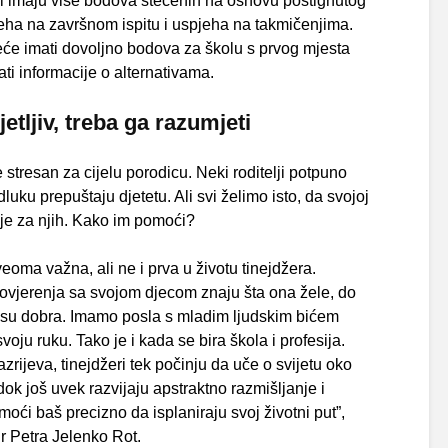
oji imaju više bodova stečenih na osnovu postignutog
pjeha na završnom ispitu i uspjeha na takmičenjima.
će imati dovoljno bodova za školu s prvog mjesta
ati informacije o alternativama.
jetljiv, treba ga razumjeti
e stresan za cijelu porodicu. Neki roditelji potpuno
uku prepuštaju djetetu. Ali svi želimo isto, da svojoj
lje za njih. Kako im pomoći?
eoma važna, ali ne i prva u životu tinejdžera.
 povjerenja sa svojom djecom znaju šta ona žele, do
ma su dobra. Imamo posla s mladim ljudskim bićem
svoju ruku. Tako je i kada se bira škola i profesija.
ijeva, tinejdžeri tek počinju da uče o svijetu oko
k još uvek razvijaju apstraktno razmišljanje i
oći baš precizno da isplaniraju svoj životni put”,
dr Petra Jelenko Rot.