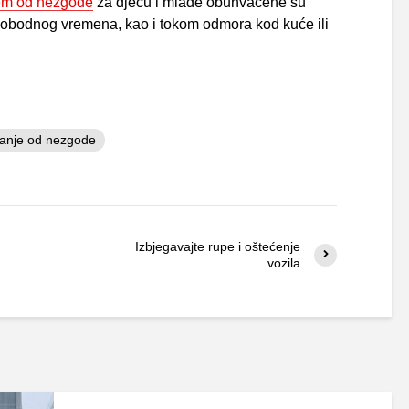
em od nezgode
za djecu i mlade obuhvaćene su
slobodnog vremena, kao i tokom odmora kod kuće ili
ranje od nezgode
Izbjegavajte rupe i oštećenje
vozila