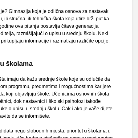
nje? Gimnazija koja je odlična osnova za nastavak
ili stručna, ili tehnička škola koja utire brži put ka
odine ova pitanja postavlja čitava generacija
ditelja, razmišljajući o upisu u srednju školu. Neki
prikupljaju informacije i razmatraju različite opcije.
i u školama
 šta imaju da kažu srednje škole koje su odlučile da
nom programu, predmetima i mogućnostima karijere
ala koji objavljuju škole. Učenicima osnovnih škola
nici, dok nastavnici i školski psiholozi takođe
ke o upisu u srednju školu. Čak i ako je vaše dijete
tavite da se informišete.
idata nego slobodnih mjesta, prioritet u školama u