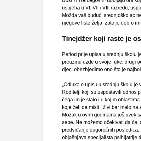
Bosni i Hercegovini dobijaju oni k
uspjeha u VI, VII i VIII razredu, us
Možda vaš budući srednjoškolac ne
njegove liste želja, zato je dobro im
Tinejdžer koji raste je os
Period prije upisa u srednju školu j
preuzmu uzde u svoje ruke, drugi odl
djeci obezbjedimo ono što je najbo
„Odluka o upisu u srednju školu je v
Roditelji koji su uspostavili odnos
čega im je stalo i u kojim oblasti
koje želi da misli i živi bar malo na 
Mozak u ovim godinama još uvek sazr
sebe. Ne možemo očekivati da će, do
predviđanje dugoročnih posledica, m
objašnjava specijalista psihijatrije 