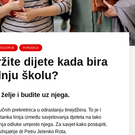
TEGORIJE
PORODICA
ite dijete kada bira
dnju školu?
želje i budite uz njega.
učnih prekretnica u odrastanju tinejdžera. To je i
e tanka linija između savjetovanja djeteta na tako
nja odluke umjesto njega. Za savjet kako postupiti,
sihijatrije dr Petru Jelenko Rota.