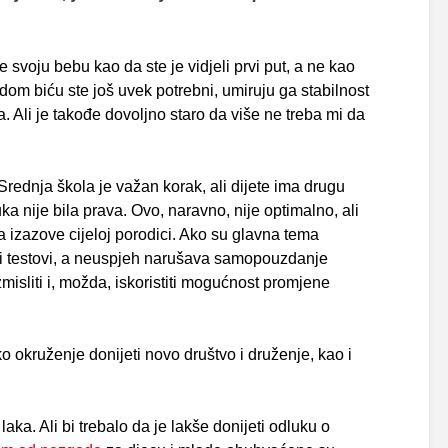
e svoju bebu kao da ste je vidjeli prvi put, a ne kao
om biću ste još uvek potrebni, umiruju ga stabilnost
. Ali je takođe dovoljno staro da više ne treba mi da
rednja škola je važan korak, ali dijete ima drugu
a nije bila prava. Ovo, naravno, nije optimalno, ali
a izazove cijeloj porodici. Ako su glavna tema
 i testovi, a neuspjeh narušava samopouzdanje
misliti i, možda, iskoristiti mogućnost promjene
 okruženje donijeti novo društvo i druženje, kao i
aka. Ali bi trebalo da je lakše donijeti odluku o