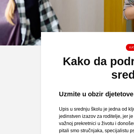
KA
Kako da podrž
sre
Uzmite u obzir djetetove 
Upis u srednju školu je jedna od klj
jedinstven izazov za roditelje, jer j
važnoj prekretnici u životu i donoše
pitali smo stručnjaka, specijalistu p