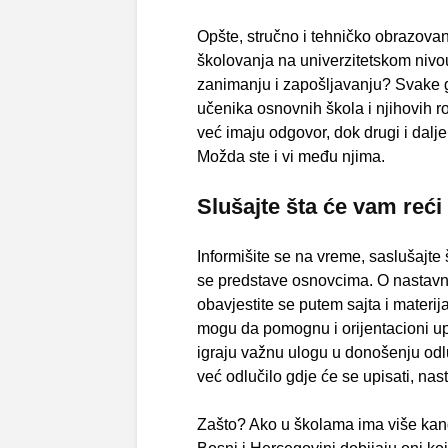
Opšte, stručno i tehničko obrazova
školovanja na univerzitetskom nivou, 
zanimanju i zapošljavanju? Svake g
učenika osnovnih škola i njihovih ro
već imaju odgovor, dok drugi i dalje 
Možda ste i vi među njima.
Slušajte šta će vam reć
Informišite se na vreme, saslušajte
se predstave osnovcima. O nastav
obavjestite se putem sajta i materij
mogu da pomognu i orijentacioni upit
igraju važnu ulogu u donošenju odlu
već odlučilo gdje će se upisati, nas
Zašto? Ako u školama ima više kand