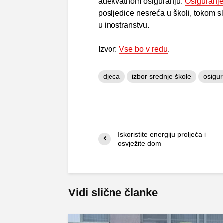
adekvatnom osiguranju.
Osiguranj
posljedice nesreća u školi, tokom 
u inostranstvu.
Izvor:
Vse bo v redu
.
djeca
izbor srednje škole
osigu
Iskoristite energiju proljeća i
osvježite dom
Vidi slične članke