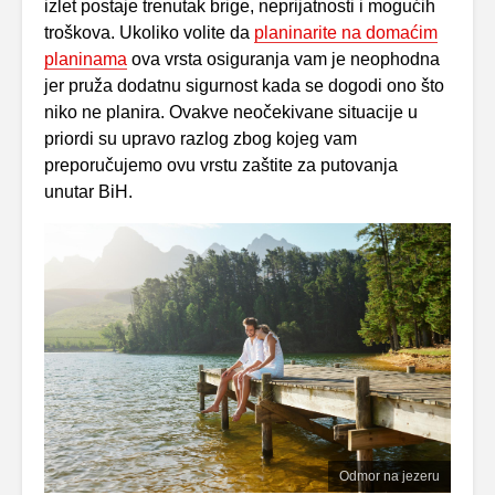
izlet postaje trenutak brige, neprijatnosti i mogućih
troškova. Ukoliko volite da
planinarite na domaćim
planinama
ova vrsta osiguranja vam je neophodna
jer pruža dodatnu sigurnost kada se dogodi ono što
niko ne planira. Ovakve neočekivane situacije u
priordi su upravo razlog zbog kojeg vam
preporučujemo ovu vrstu zaštite za putovanja
unutar BiH.
Odmor na jezeru