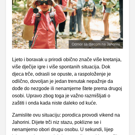
Odmor sa djecom na Jahorini
Ljeto i boravak u prirodi obično znače više kretanja,
više dječije igre i više spontanih situacija. Dok
djeca trče, odrasli se opuste, a raspoloženje je
odlično, dovoljan je jedan trenutak nepažnje da
dođe do nezgode ili nenamjerne štete prema drugoj
osobi. Upravo zbog toga je važno razmišljati o
zaštiti i onda kada niste daleko od kuće.
Zamislite ovu situaciju: porodica provodi vikend na
Jahorini. Dijete trči niz stazu, poklizne se i
nenamjerno obori drugu osobu. U sekundi, lijep