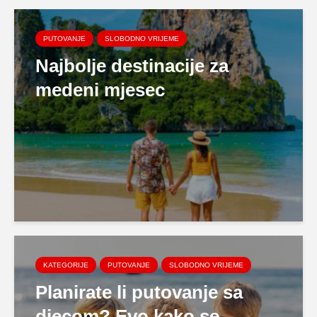
PUTOVANJE
SLOBODNO VRIJEME
Najbolje destinacije za
medeni mjesec
KATEGORIJE
PUTOVANJE
SLOBODNO VRIJEME
Planirate li putovanje sa
djecom? Evo kako se