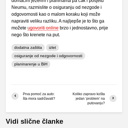
domaćim jezerim i planinama pa čak i posjetu
Neumu, razmislite o osiguranju od nezgode i
odgovornosti kao o malom koraku koji može
napraviti veliku razliku. A najljepše je to što ga
možete
ugovoriti online
brzo i jednostavno, prije
nego što krenete na put.
dodatna zaštita
izlet
osiguranje od nezgode i odgovornosti
planinarenje u BiH
Prva pomoć za auto:
Koliko zapravo košta
šta mora sadržavati?
jedan ‘problem’ na
putovanju?
Vidi slične članke