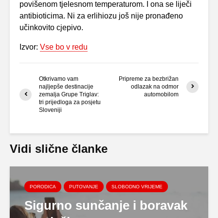
povišenom tjelesnom temperaturom. I ona se liječi
antibioticima. Ni za erlihiozu još nije pronađeno
učinkovito cjepivo.
Izvor:
Vse bo v redu
Otkrivamo vam
Pripreme za bezbrižan
najljepše destinacije
odlazak na odmor
zemalja Grupe Triglav:
automobilom
tri prijedloga za posjetu
Sloveniji
Vidi slične članke
PORODICA
PUTOVANJE
SLOBODNO VRIJEME
Sigurno sunčanje i boravak