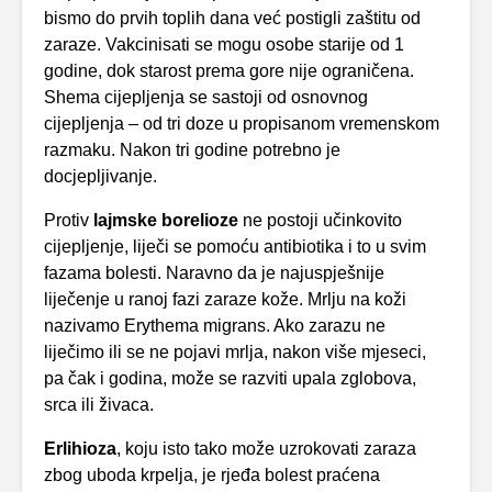
bismo do prvih toplih dana već postigli zaštitu od
zaraze. Vakcinisati se mogu osobe starije od 1
godine, dok starost prema gore nije ograničena.
Shema cijepljenja se sastoji od osnovnog
cijepljenja – od tri doze u propisanom vremenskom
razmaku. Nakon tri godine potrebno je
docjepljivanje.
Protiv
lajmske borelioze
ne postoji učinkovito
cijepljenje, liječi se pomoću antibiotika i to u svim
fazama bolesti. Naravno da je najuspješnije
liječenje u ranoj fazi zaraze kože. Mrlju na koži
nazivamo Erythema migrans. Ako zarazu ne
liječimo ili se ne pojavi mrlja, nakon više mjeseci,
pa čak i godina, može se razviti upala zglobova,
srca ili živaca.
Erlihioza
, koju isto tako može uzrokovati zaraza
zbog uboda krpelja, je rjeđa bolest praćena