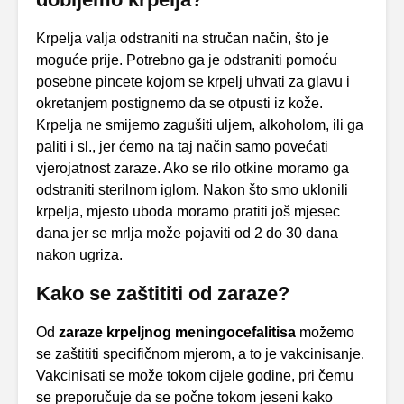
Krpelja valja odstraniti na stručan način, što je
moguće prije. Potrebno ga je odstraniti pomoću
posebne pincete kojom se krpelj uhvati za glavu i
okretanjem postignemo da se otpusti iz kože.
Krpelja ne smijemo zagušiti uljem, alkoholom, ili ga
paliti i sl., jer ćemo na taj način samo povećati
vjerojatnost zaraze. Ako se rilo otkine moramo ga
odstraniti sterilnom iglom. Nakon što smo uklonili
krpelja, mjesto uboda moramo pratiti još mjesec
dana jer se mrlja može pojaviti od 2 do 30 dana
nakon ugriza.
Kako se zaštititi od zaraze?
Od
zaraze krpeljnog meningocefalitisa
možemo
se zaštititi specifičnom mjerom, a to je vakcinisanje.
Vakcinisati se može tokom cijele godine, pri čemu
se preporučuje da se počne tokom jeseni kako