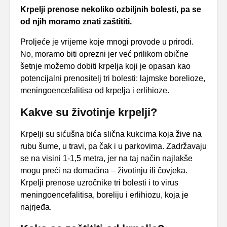
Krpelji prenose nekoliko ozbiljnih bolesti, pa se
od njih moramo znati zaštititi.
Proljeće je vrijeme koje mnogi provode u prirodi.
No, moramo biti oprezni jer već prilikom obične
šetnje možemo dobiti krpelja koji je opasan kao
potencijalni prenositelj tri bolesti: lajmske borelioze,
meningoencefalitisa od krpelja i erlihioze.
Kakve su životinje krpelji?
Krpelji su sićušna bića slična kukcima koja žive na
rubu šume, u travi, pa čak i u parkovima. Zadržavaju
se na visini 1-1,5 metra, jer na taj način najlakše
mogu preći na domaćina – životinju ili čovjeka.
Krpelji prenose uzročnike tri bolesti i to virus
meningoencefalitisa, boreliju i erlihiozu, koja je
najrjeđa.