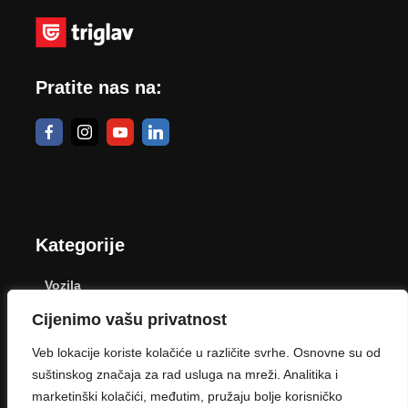
Pratite nas na:
Kategorije
Vozila
Cijenimo vašu privatnost
Dom
Veb lokacije koriste kolačiće u različite svrhe. Osnovne su od
Poljoprivreda
suštinskog značaja za rad usluga na mreži. Analitika i
marketinški kolačići, međutim, pružaju bolje korisničko
Zdravlje