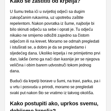
Kako se zaštititi od krpelja?
U šumu treba ići u svijetloj odjeći sa dugim
zakopčanim rukavima, uz upotrebu zaštite
repelentom. Nakon povratka iz šume, najbolje bi
bilo skinuti odjeću sa sebe i oprati je. Tu odjeću
nikako ne smijemo odložiti zajedno sa čistom
odjećom ili na krevet. Moramo se odmah pregledati
i istuširati se, a dobro je da se pregledamo i
sljedećeg dana. Ukoliko krpelja i ne primijetimo prvi
dan, lakše ćemo ga naći dan kasnije jer se njegova
veličina i obim barem udvostruči tokom jednog
dana.
Budući da krpelji borave u šumi, na travi, parku, pa i
u vrtu i posvuda u prirodi, moramo se pregledati
svaki put nakon što se vratimo iz takvog okoliša.
Kako postupiti ako, uprkos svemu,
dobijemo krpelja?