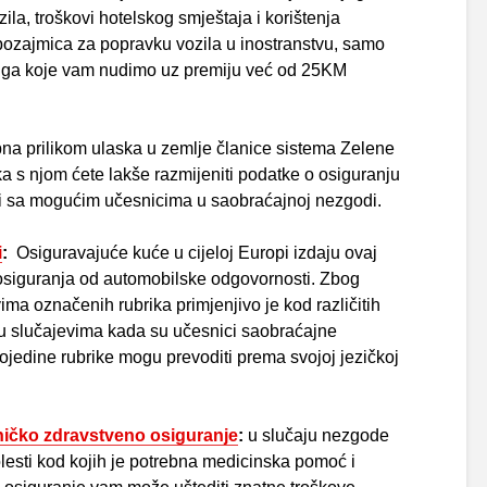
ila, troškovi hotelskog smještaja i korištenja
ozajmica za popravku vozila u inostranstvu, samo
luga koje vam nudimo uz premiju već od 25KM
bna prilikom ulaska u zemlje članice sistema Zelene
ka s njom ćete lakše razmijeniti podatke o osiguranju
i sa mogućim učesnicima u saobraćajnoj nezgodi.
i
:
Osiguravajuće kuće u cijeloj Europi izdaju ovaj
osiguranja od automobilske odgovornosti. Zbog
ima označenih rubrika primjenjivo je kod različitih
 u slučajevima kada su učesnici saobraćajne
pojedine rubrike mogu prevoditi prema svojoj jezičkoj
ničko zdravstveno osiguranje
:
u slučaju nezgode
lesti kod kojih je potrebna medicinska pomoć i