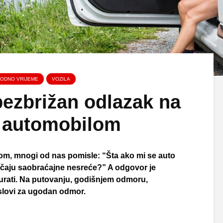
ODNO VRIJEME
VOZILA
bezbrižan odlazak na
 automobilom
m, mnogi od nas pomisle: “Šta ako mi se auto
lučaju saobraćajne nesreće?” A odgovor je
urati. Na putovanju, godišnjem odmoru,
slovi za ugodan odmor.