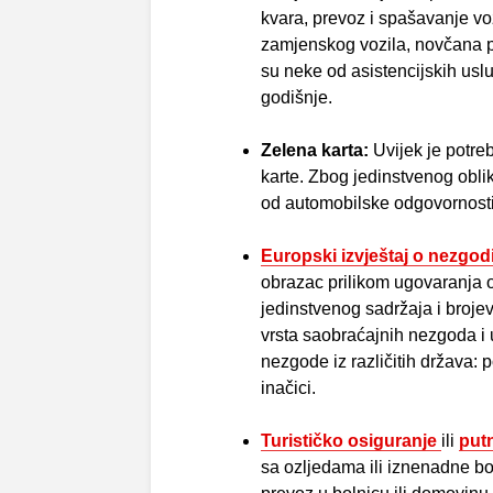
kvara, prevoz i spašavanje voz
zamjenskog vozila, novčana p
su neke od asistencijskih us
godišnje.
Zelena karta:
Uvijek je potre
karte. Zbog jedinstvenog obli
od automobilske odgovornost
Europski izvještaj o nezgod
obrazac prilikom ugovaranja 
jedinstvenog sadržaja i brojev
vrsta saobraćajnih nezgoda i
nezgode iz različitih država: 
inačici.
Turističko osiguranje
ili
put
sa ozljedama ili iznenadne bo