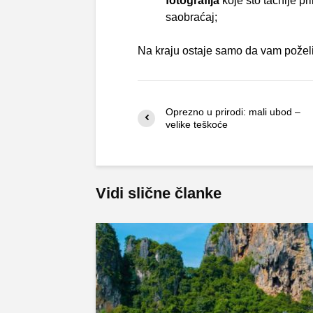
fotografija
koje što tačnije p
saobraćaj;
Na kraju ostaje samo da vam požel
Oprezno u prirodi: mali ubod –
velike teškoće
Vidi slične članke