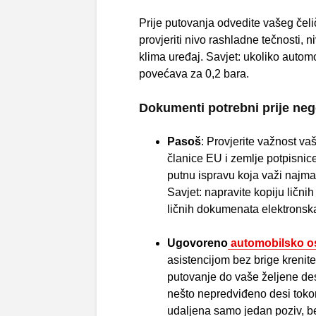
Prije putovanja odvedite vašeg čeli
provjeriti nivo rashladne tečnosti, n
klima uređaj. Savjet: ukoliko autom
povećava za 0,2 bara.
Dokumenti potrebni prije neg
Pasoš
: Provjerite važnost va
članice EU i zemlje potpisn
putnu ispravu koja važi najm
Savjet: napravite kopiju lični
ličnih dokumenata elektronska 
Ugovoreno
automobilsko o
asistencijom bez brige krenite n
putovanje do vaše željene dest
nešto nepredviđeno desi toko
udaljena samo jedan poziv, be