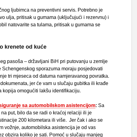
čnog ljubimca na preventivni servis. Potrebno je
ivo ulja, pritisak u gumama (uključujući i rezervnu) i
obil natovarite sa tulama, pritisak u gumama se
o krenete od kuće
šeg pasoša – državljani BiH pri putovanju u zemlje
ice Schengenskog sporazuma moraju posjedovati
anje tri mjeseca od datuma namjeravanog povratka.
h dokumenata, jer će vam u slučaju gubitka ili krađe
kopija omogućiti lakšu identifikaciju.
siguranje sa automobilskom asistencijom
:
Sa
a put, bilo da se radi o kraćoj relaciji ili je
inacije 200 kilometara ili više. Jer čak i ako se
m vožnje, automobilska asistencija je od vas
z obzira koliko je sati. Pomoć u slučaju manjeg