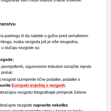
, osiguranje vam može uštediti znatne troškove.
ranstvu
 na parkingu ili da naletite u gužvu pred semaforom.
e nikoga, svaka nezgoda još je više neugodna.
ti u slučaju nezgode su:
ezgode;
 povrijeđenih, sigurnosnim trokutom označite mjesto
 prsluk;
 nezgodi razmijenite lične podatke, podatke o
punite
Europski izvještaj o nezgodi
;
aobraćajnu nezgodu fotografirajte primjerak Zelene
aobraćajne nezgode
napravite nekoliko