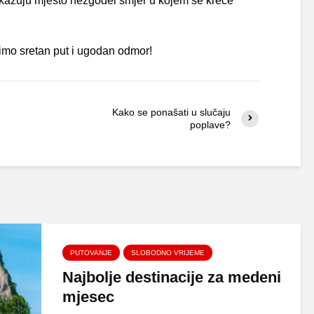
rikazuju mjesto nezgodei smjer u kojem se kreće
imo sretan put i ugodan odmor!
Kako se ponašati u slučaju
poplave?
PUTOVANJE
SLOBODNO VRIJEME
Najbolje destinacije za medeni
mjesec