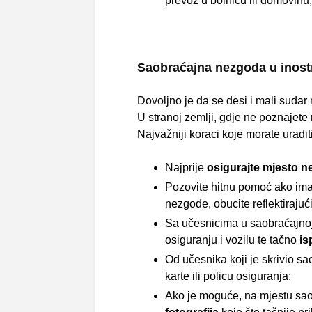
prevoz u bolnicu ili domovinu
Saobraćajna nezgoda u inost
Dovoljno je da se desi i mali sudar
U stranoj zemlji, gdje ne poznajet
Najvažniji koraci koje morate uradi
Najprije
osigurajte mjesto n
Pozovite hitnu pomoć ako ima
nezgode, obucite reflektirajući
Sa učesnicima u saobraćajnoj
osiguranju i vozilu te tačno
is
Od učesnika koji je skrivio s
karte ili policu osiguranja;
Ako je moguće, na mjestu s