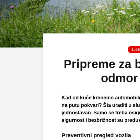
SLOB
Pripreme za 
odmor
Kad od kuće krenemo automobilo
na putu pokvari? Šta uraditi u s
jednostavan. Samo se treba osig
sigurnost i bezbrižnost su predu
Preventivni pregled vozila